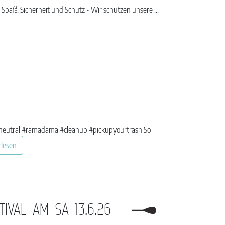
paß, Sicherheit und Schutz - Wir schützen unsere ...
aneutral #ramadama #cleanup #pickupyourtrash So
rlesen
IVAL AM SA 13.6.26