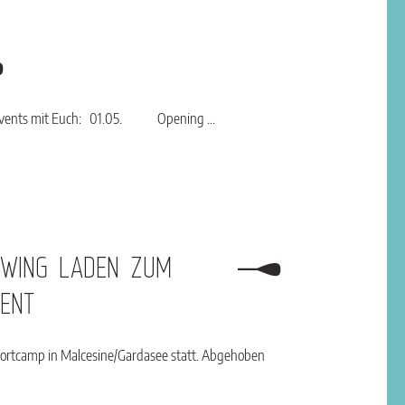
ne Events mit Euch: 01.05. Opening ...
EWING LADEN ZUM
VENT
 Sportcamp in Malcesine/Gardasee statt. Abgehoben