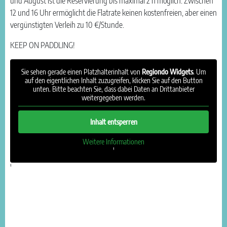
und August ist die Reservierung bis maximal 2 h möglich. Zwischen
12 und 16 Uhr ermöglicht die Flatrate keinen kostenfreien, aber einen
vergünstigten Verleih zu 10 €/Stunde.
KEEP ON PADDLING!
Sie sehen gerade einen Platzhalterinhalt von
Regiondo Widgets
. Um
auf den eigentlichen Inhalt zuzugreifen, klicken Sie auf den Button
unten. Bitte beachten Sie, dass dabei Daten an Drittanbieter
weitergegeben werden.
Inhalt entsperren
Weitere Informationen
'
'