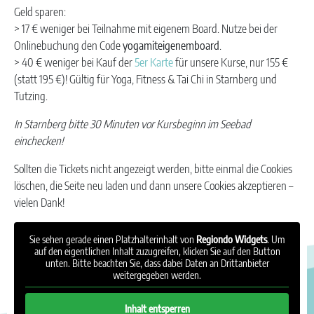
Geld sparen:
> 17 € weniger bei Teilnahme mit eigenem Board. Nutze bei der
Onlinebuchung den Code
yogamiteigenemboard
.
> 40 € weniger bei Kauf der
5er Karte
für unsere Kurse, nur 155 €
(statt 195 €)! Gültig für Yoga, Fitness & Tai Chi in Starnberg und
Tutzing.
In Starnberg bitte 30 Minuten vor Kursbeginn im Seebad
einchecken!
Sollten die Tickets nicht angezeigt werden, bitte einmal die Cookies
löschen, die Seite neu laden und dann unsere Cookies akzeptieren –
vielen Dank!
Sie sehen gerade einen Platzhalterinhalt von
Regiondo Widgets
. Um
auf den eigentlichen Inhalt zuzugreifen, klicken Sie auf den Button
unten. Bitte beachten Sie, dass dabei Daten an Drittanbieter
weitergegeben werden.
Inhalt entsperren