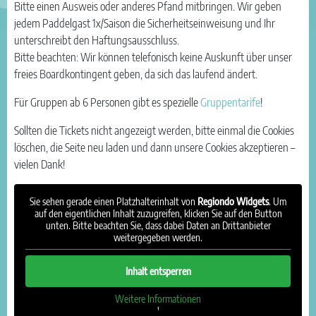
Bitte einen Ausweis oder anderes Pfand mitbringen. Wir geben
jedem Paddelgast 1x/Saison die Sicherheitseinweisung und Ihr
unterschreibt den Haftungsausschluss.
Bitte beachten: Wir können telefonisch keine Auskunft über unser
freies Boardkontingent geben, da sich das laufend ändert.
Für Gruppen ab 6 Personen gibt es spezielle
Gruppentarife
!
Sollten die Tickets nicht angezeigt werden, bitte einmal die Cookies
löschen, die Seite neu laden und dann unsere Cookies akzeptieren –
vielen Dank!
Sie sehen gerade einen Platzhalterinhalt von
Regiondo Widgets
. Um
auf den eigentlichen Inhalt zuzugreifen, klicken Sie auf den Button
unten. Bitte beachten Sie, dass dabei Daten an Drittanbieter
weitergegeben werden.
Inhalt entsperren
Weitere Informationen
'