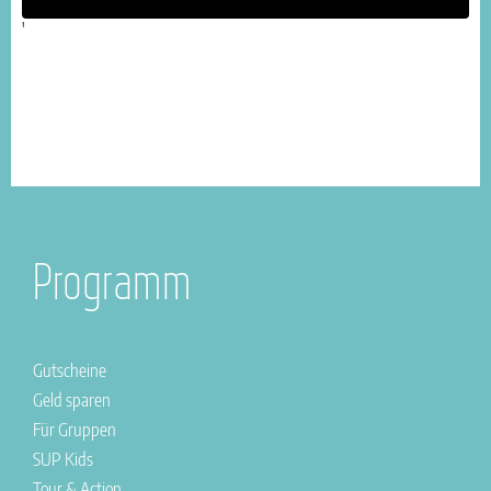
'
Programm
Gutscheine
Geld sparen
Für Gruppen
SUP Kids
Tour & Action