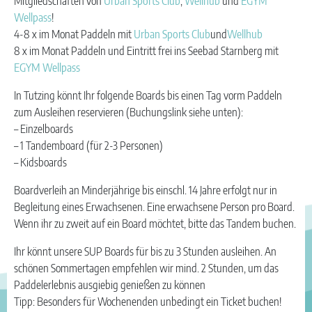
Mitgliedschaften von
Urban Sports Club
,
Wellhub
und
EGYM
Wellpass
!
4-8 x im Monat Paddeln mit
Urban Sports Club
und
Wellhub
8 x im Monat Paddeln und Eintritt frei ins Seebad Starnberg mit
EGYM Wellpass
In Tutzing könnt Ihr folgende Boards bis einen Tag vorm Paddeln
zum Ausleihen reservieren (Buchungslink siehe unten):
– Einzelboards
– 1 Tandemboard (für 2-3 Personen)
– Kidsboards
Boardverleih an Minderjährige bis einschl. 14 Jahre erfolgt nur in
Begleitung eines Erwachsenen. Eine erwachsene Person pro Board.
Wenn ihr zu zweit auf ein Board möchtet, bitte das Tandem buchen.
Ihr könnt unsere SUP Boards für bis zu 3 Stunden ausleihen. An
schönen Sommertagen empfehlen wir mind. 2 Stunden, um das
Paddelerlebnis ausgiebig genießen zu können
Tipp: Besonders für Wochenenden unbedingt ein Ticket buchen!