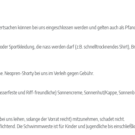
Wertsachen können bei uns eingeschlossen werden und gelten auch als Pfan
der Sportkleidung, die nass werden darf (z.B. schnelltrocknendes Shirt), Br
e. Neopren-Shorty bei uns im Verleih gegen Gebühr.
wasserfeste und Riff-freundliche) Sonnencreme, Sonnenhut/Kappe, Sonnenbril
ei uns leihen, solange der Vorrat reicht) mitzunehmen, schadet nicht.
lichtend. Die Schwimmweste ist für Kinder und Jugendliche bis einschließlic