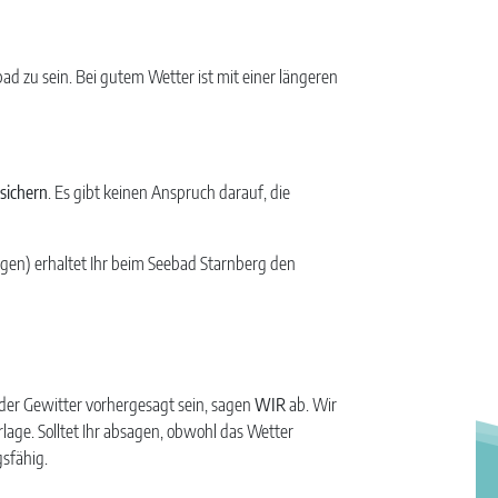
d zu sein. Bei gutem Wetter ist mit einer längeren
usichern
. Es gibt keinen Anspruch darauf, die
gen) erhaltet Ihr beim Seebad Starnberg den
der Gewitter vorhergesagt sein, sagen
WIR
ab. Wir
rlage. Solltet Ihr absagen, obwohl das Wetter
sfähig.