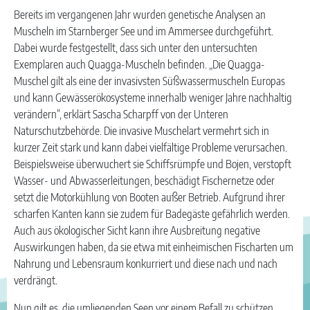
Bereits im vergangenen Jahr wurden genetische Analysen an
Muscheln im Starnberger See und im Ammersee durchgeführt.
Dabei wurde festgestellt, dass sich unter den untersuchten
Exemplaren auch Quagga-Muscheln befinden. „Die Quagga-
Muschel gilt als eine der invasivsten Süßwassermuscheln Europas
und kann Gewässerökosysteme innerhalb weniger Jahre nachhaltig
verändern“, erklärt Sascha Scharpff von der Unteren
Naturschutzbehörde. Die invasive Muschelart vermehrt sich in
kurzer Zeit stark und kann dabei vielfältige Probleme verursachen.
Beispielsweise überwuchert sie Schiffsrümpfe und Bojen, verstopft
Wasser- und Abwasserleitungen, beschädigt Fischernetze oder
setzt die Motorkühlung von Booten außer Betrieb. Aufgrund ihrer
scharfen Kanten kann sie zudem für Badegäste gefährlich werden.
Auch aus ökologischer Sicht kann ihre Ausbreitung negative
Auswirkungen haben, da sie etwa mit einheimischen Fischarten um
Nahrung und Lebensraum konkurriert und diese nach und nach
verdrängt.
Nun gilt es, die umliegenden Seen vor einem Befall zu schützen.