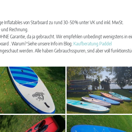
ge Inflatables von Starboard zu rund 30-50% unter VK und inkl. MwSt.
e und Rechnung.
E Garantie, da ja gebraucht. Wir empfehlen unbedingt wenigstens in ein M
board . Warum? Siehe unsere Info im Blog:
Kaufberatung Paddel
ngeschaut werden. Alle haben Gebrauchsspuren, sind aber voll funktionstüc