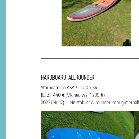
_______________________________________
HARDBOARD ALLROUNDER
Starboard Go ASAP 12.0 x 34
JETZT 440 €
(VK neu war 1.299 €)
2023 (Nr. 17) – ein stabiler Allrounder. sehr gut erh