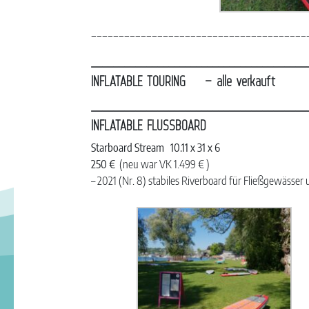
_______________________________________
_______________________________________
INFLATABLE TOURING – alle verkauft
_______________________________________
INFLATABLE FLUSSBOARD
Starboard Stream 10.11 x 31 x 6
250 €
(neu war VK 1.499 € )
– 2021 (Nr. 8) stabiles Riverboard für Fließgewässe