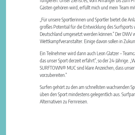
fungieren. Unser Ziel ist es, vom Anfänger bis zum
Gästen gehören wird, erfüllt mich und mein Team 
„Für unsere Sportlerinnen und Sportler bietet die An
großes Potential für die Entwicklung des Surfsports
Deutschland umgesetzt werden können.“ Der DWV wurd
Wettkampfveranstalter. Einige davon sollen in Zu
Ein Teilnehmer wird dann auch Leon Glatzer – Teamca
das unser Sport derzeit erfährt“, so der 24-Jährige.
SURFTOWN® MUC sind klare Anzeichen, dass unser S
vorzubereiten.“
Surfen gehört zu den am schnellsten wachsenden Sport
üben den Sport mindestens gelegentlich aus. Surf
Alternativen zu Fernreisen.