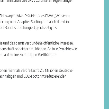
tionalmannschaft des DWV zu unseren regelmäßigen
l Zirlewagen, Vize-Präsident des DWV. „Wir sehen
erung oder Adaptive Surfing nun auch direkt in
t Bundes und fungiert gleichzeitig als
ie und das damit verbundene öffentliche Interesse,
denschaft begeistern zu können. So tolle Projekte wie
den auf meine zukünftigen Wettkämpfe
onen mehr als verdreifacht. 2,5 Millionen Deutsche
chhaltigen und CO2-Footprint reduzierenden