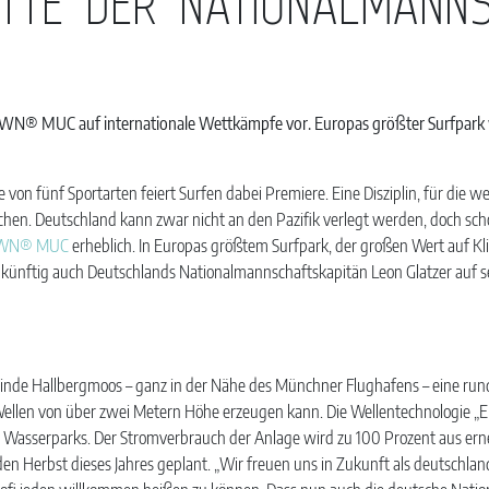
ÄTTE DER NATIONALMANN
WN® MUC auf internationale Wettkämpfe vor. Europas größter Surfpark wir
ne von fünf Sportarten feiert Surfen dabei Premiere. Eine Disziplin, für die 
hen. Deutschland kann zwar nicht an den Pazifik verlegt werden, doch scho
WN® MUC
erheblich. In Europas größtem Surfpark, der großen Wert auf Kli
künftig auch Deutschlands Nationalmannschaftskapitän Leon Glatzer auf s
de Hallbergmoos – ganz in der Nähe des Münchner Flughafens – eine rund
e Wellen von über zwei Metern Höhe erzeugen kann. Die Wellentechnologie „
Wasserparks. Der Stromverbrauch der Anlage wird zu 100 Prozent aus ern
Herbst dieses Jahres geplant. „Wir freuen uns in Zukunft als deutschlan