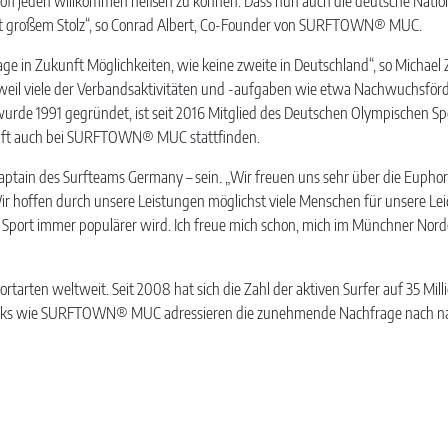
 Profi jeden willkommen heißen zu können. Dass nun auch die deutsche Na
mit großem Stolz“, so Conrad Albert, Co-Founder von SURFTOWN® MUC.
lage in Zukunft Möglichkeiten, wie keine zweite in Deutschland“, so Michae
 weil viele der Verbandsaktivitäten und -aufgaben wie etwa Nachwuchsförd
e 1991 gegründet, ist seit 2016 Mitglied des Deutschen Olympischen Spor
kunft auch bei SURFTOWN® MUC stattfinden.
ptain des Surfteams Germany – sein. „Wir freuen uns sehr über die Euphor
 „Wir hoffen durch unsere Leistungen möglichst viele Menschen für unsere Lei
port immer populärer wird. Ich freue mich schon, mich im Münchner Nor
arten weltweit. Seit 2008 hat sich die Zahl der aktiven Surfer auf 35 Milli
parks wie SURFTOWN® MUC adressieren die zunehmende Nachfrage nach na