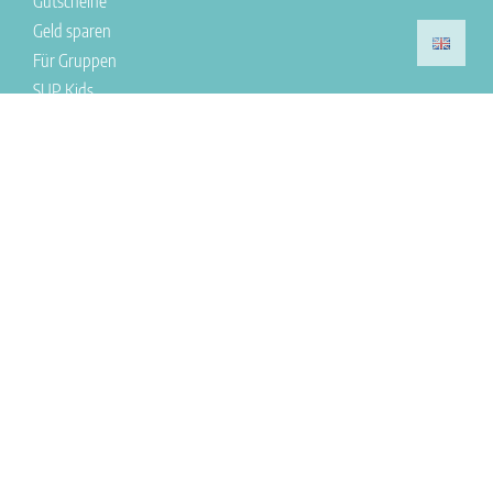
Gutscheine
Geld sparen
Für Gruppen
SUP Kids
Tour & Action
Wissenswertes
Öffnungszeiten
Stornierung
SUP Shop
Kontakt
Impressum
Datenschutz
Locations