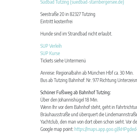
Südbad Tutzing (suedbad-starnbergersee.de)
Seestraße 20 in 82327 Tutzing
Eintritt kostenfrei
Hunde sind im Strandbad nicht erlaubt.
SUP Verleih
SUP Kurse
Tickets siehe Untermenü
Anreise: Regionalbahn ab München Hbf ca. 30 Min.
Bus ab Tutzing Bahnhof: Nr. 977 Richtung Unterzei
Schöner Fußweg ab Bahnhof Tutzing:
Über den Johannishügel 18 Min.
Wenn Ihr vor dem Bahnhof steht, geht in Fahrtricht
Bräuhausstraße und überquert die Lindemannstraße 
Yachtclub, den man von dort oben schon sieht. Vor 
Google map point:
https://maps.app.goo.gl/kHPgd