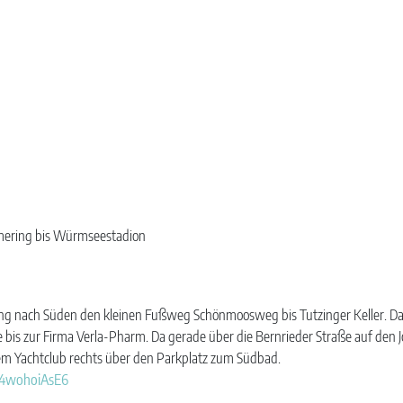
smering bis Würmseestadion
ung nach Süden den kleinen Fußweg Schönmoosweg bis Tutzinger Keller. Da 
bis zur Firma Verla-Pharm. Da gerade über die Bernrieder Straße auf den
dem Yachtclub rechts über den Parkplatz zum Südbad.
ed4wohoiAsE6