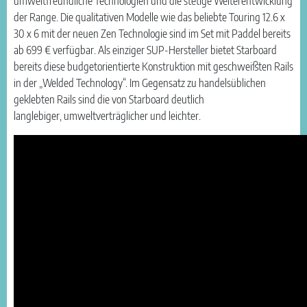
umweltfreundliche Technologien und die stetige Weiterentwicklung
der Range. Die qualitativen Modelle wie das beliebte Touring 12.6 x
30 x 6 mit der neuen Zen Technologie sind im Set mit Paddel bereits
ab 699 € verfügbar. Als einziger SUP-Hersteller bietet Starboard
bereits diese budgetorientierte Konstruktion mit geschweißten Rails
in der „Welded Technology“. Im Gegensatz zu handelsüblichen
geklebten Rails sind die von Starboard deutlich
langlebiger, umweltverträglicher und leichter.