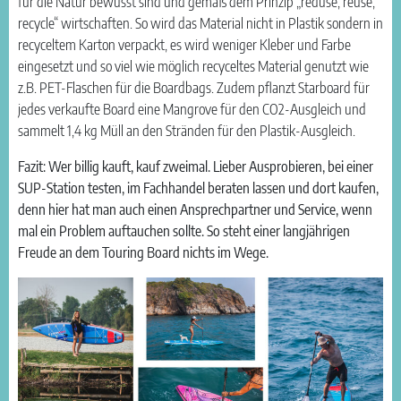
für die Natur bewusst sind und gemäß dem Prinzip „reduse, reuse,
recycle“ wirtschaften. So wird das Material nicht in Plastik sondern in
recyceltem Karton verpackt, es wird weniger Kleber und Farbe
eingesetzt und so viel wie möglich recyceltes Material genutzt wie
z.B. PET-Flaschen für die Boardbags. Zudem pflanzt Starboard für
jedes verkaufte Board eine Mangrove für den CO2-Ausgleich und
sammelt 1,4 kg Müll an den Stränden für den Plastik-Ausgleich.
Fazit: Wer billig kauft, kauf zweimal. Lieber Ausprobieren, bei einer
SUP-Station testen, im Fachhandel beraten lassen und dort kaufen,
denn hier hat man auch einen Ansprechpartner und Service, wenn
mal ein Problem auftauchen sollte. So steht einer langjährigen
Freude an dem Touring Board nichts im Wege.