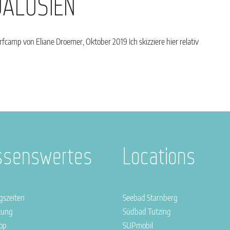
DALUSIEN
fcamp von Eliane Droemer, Oktober 2019 Ich skizziere hier relativ
ssenswertes
Locations
gszeiten
Seebad Starnberg
rung
Südbad Tutzing
op
SUPmobil