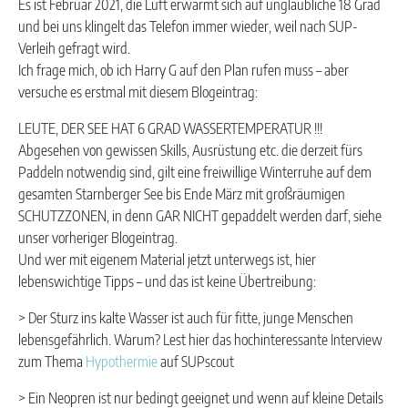
Es ist Februar 2021, die Luft erwärmt sich auf unglaubliche 18 Grad
und bei uns klingelt das Telefon immer wieder, weil nach SUP-
Verleih gefragt wird.
Ich frage mich, ob ich Harry G auf den Plan rufen muss – aber
versuche es erstmal mit diesem Blogeintrag:
LEUTE, DER SEE HAT 6 GRAD WASSERTEMPERATUR !!!
Abgesehen von gewissen Skills, Ausrüstung etc. die derzeit fürs
Paddeln notwendig sind, gilt eine freiwillige Winterruhe auf dem
gesamten Starnberger See bis Ende März mit großräumigen
SCHUTZZONEN, in denn GAR NICHT gepaddelt werden darf, siehe
unser vorheriger Blogeintrag.
Und wer mit eigenem Material jetzt unterwegs ist, hier
lebenswichtige Tipps – und das ist keine Übertreibung:
> Der Sturz ins kalte Wasser ist auch für fitte, junge Menschen
lebensgefährlich. Warum? Lest hier das hochinteressante Interview
zum Thema
Hypothermie
auf SUPscout
> Ein Neopren ist nur bedingt geeignet und wenn auf kleine Details