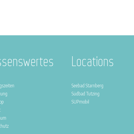
ssenswertes
Locations
gszeiten
Seebad Starnberg
rung
Südbad Tutzing
op
SUPmobil
t
sum
chutz