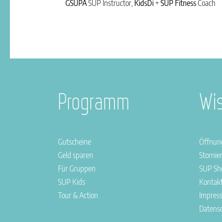
GSUPA
SUP Instructor,
KidsDi
+
SUP Fitness
Coach
Programm
Wi
Gutscheine
Öffnun
Geld sparen
Stornie
Für Gruppen
SUP Sh
SUP Kids
Kontak
Tour & Action
Impres
Datens