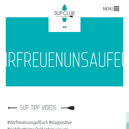
MENÜ
SUP TIPP VIDEOS
#WirfreuenunsaufEuch #staypositive