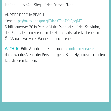
Ihr findet uns Nähe Steg bei der türkisen Flagge.
ANREISE PERCHA BEACH
siehe
https://maps.app.goo.gl/DbztXTpp7Xp5JsqM7
Schiffbauerweg 20 in Percha ist der Parkplatz bei den Seestubn,
der Parkplatz beim Seebad in der Strandbadstraße 17 ist ebenso nah.
ÖPNV nach wie vor S-Bahn Starnberg, siehe unten
WICHTIG:
Bitte Verleih oder Kursteinahme
online reservieren
,
damit wir die Anzahl der Personen gemäß der Hygienevorschriften
koordinieren können.