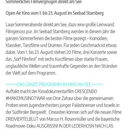
Sommerliches Filmvergnügen direkt am See
Open Air Kino vom 1. bis 23. August im Seebad Starnberg
Laue Sommerabende direkt am See, dazu eine große Leinwand.
Filmgenuss pur. Im Seebad Starnberg werden in diesem Jahr die
ganzen Sommerferien die besten Filme gezeigt – Komödien,
Klassiker, Tanzfilme und Dramen. Für jeden Geschmack ist etwas
dabei. Vom 1. bis 23. August stehen 20 Filme, drei Konzerte sowie
das „Sörf Filmfest“ mit sechs Kurzfilmen über starke Frauen,
unglaubliche Wellen und traumhafte Gegenden an den Stränden
der Welt auf dem Programm.
+++++DAS GANZE PROGRAMM IM KINO AM SEE+++++
Auftakt macht der Kinodokumentarfilm CRESCENDO
#MAKEMUSINOTWAR von Dror Zahavi über die gemeinsamen
Proben eines Jugendorchesters junger Palästinenser und Israelis in
der Südtiroler Bergwelt. Cineasten können sich auf die neuen Filme
DREIVIERTELBLUT von Marcus H. Rosenmüller und die bayerische
Roadmovie-Doku AUSGRISSN! IN DER LEDERHOSN NACH LAS