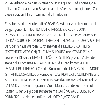
VEGAS über die beiden Wittmann-Brüder Julian und Thomas, die
mit alten Zündapps von Bayern nach Las Vegas fahren, freuen. Zu
diesen beiden Filmen kommen die Filmteams!
Zu sehen sind außerdem die OSCAR-Gewinner von diesem und dem
vergangenen Jahr BOHEMIAN RHAPSODY, GREEN BOOK,
PARASITE und JOKER sowie die Kino-Highlights dieser Saison wie
DIE KÄNGURU CHRONIKEN, THE GENTLEMEN und QUEEN & SLIM.
Darüber hinaus werden Kultfilme wie die BLUES BROTHERS
(EXTENDED VERSION), THELMA & LOUISE und STAND BY ME
sowie der Klassiker MANCHE MÖGEN´S HEISS gezeigt. Außerdem
stehen die Romanze A STAR IS BORN, die Tragikomödie THE
PEANUT BUTTER FALCON, die Krimikomödie KNIVES OUT – MORD
IST FAMILIENSACHE, die Komödien DAS PERFEKTE GEHEIMNIS und
MASTER CHENG IN POHJANJOKI sowie das Hollywood-Musical LA
LA LAND auf dem Programm. Auch Musikfreunde kommen auf ihre
Kosten. Open Air gibt es Konzerte mit CAFÉ VOYAGE, BUSSTOP
ROKKERS und der legendären ALLOTRIA JAZZ BAND.