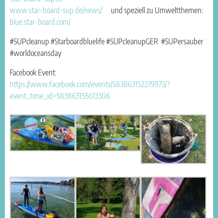
www.star-board-sup.de/news/
und speziell zu Umweltthemen:
blue.star-board.com/
#SUPcleanup #Starboardbluelife #SUPcleanupGER #SUPersauber
#worldoceansday
Facebook Event:
https://www.facebook.com/events/583863152279973/?
event_time_id=583863155613306