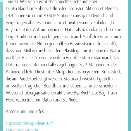
Touren. Wer sich anschließen möchte, sieht auf einer
Deutschlandkarte übersichtlich den nächsten Aktionsort. Bereits
jetzt haben sich rund 20 SUP Stationen aus ganz Deutschland
eingetragen aber es können auch Privatpersonen einladen. „In
Bayern hat das Aufräumen in der Natur als Ramadama schon eine
lange Tradition und macht gemeinsam auch Spaß. Ich würde mich
freuen, wenn die Aktion generell ein Bewusstsein dafür schafft,
dass man Müll wie insbesondere Plastik gar nicht erst in die Natur
wirft“, so Eliane Droemer von dem Boardhersteller Starboard. Das
Unternehmen informiert alle zugehörigen SUP-Stationen zu der
Aktion und liefert kostenfrei Müllpicker aus recyceltem Kunststoff,
die am Paddel befestigt werden. Starboard investiert gezielt in
umweltverträglichen Boardbau und ist bereits für verschiedene
Wasserschutzorganisationen aktiv wie ByeByePlasticBag, Trash
Hero, watertrek foundation und SUPkids.
Anmeldung und Infos:
supscout.de/sup-clean-up/
star-board-sup.de